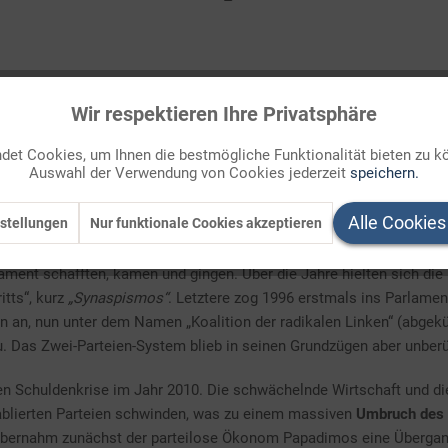
Wir respektieren Ihre Privatsphäre
echenland"
et Cookies, um Ihnen die bestmögliche Funktionalität bieten zu k
Auswahl der Verwendung von Cookies jederzeit
speichern.
 war und die Verfassung von 1975 die Demokratie wiederhergestellt
Alle Cookies
stellungen
Nur funktionale Cookies akzeptieren
der konservativen
Neuen Demokratie (ND)
und der sozialdemokrati
 großen Parteien zusammen stets einen Stimmenanteil von gut 80 % 
rlament schafften, kamen und gingen. Über die Jahre hielten sich di
itts“, kurz
„Synaspismos“
. Letztere zog 1996 erstmals ins Parlamen
n an, nun unter dem Namen „Koalition der radikalen Linken“ (abgekü
. Das Zwei-Parteien-System blieb in seinen Grundzügen aber unberü
en Schuldenkrise im Jahr 2010. Die schwächelnde Wirtschaft und di
tablierten Parteien schwinden, was zu einem massiven
Umbruch des 
bernahm zunächst der parteilose Ökonom Papadimos eine Übergangsr