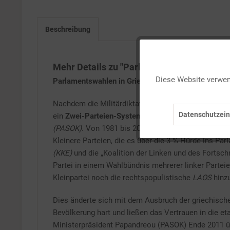
Beschreibung
Funktionale
Mehr Details zu "Parlamentswahlen in Gri
Diese Website verwend
Parlamentswahlen in Griechenland
Marketing
Nachdem die Militärdiktatur 1974 zusammengebrochen
Datenschutzein
ein
Zwei-Parteien-System
. Getragen wurde es von 
Tracking
(PASOK)
. Von 1981 bis 2009 erreichten die beiden
Kleinere Parteien, die es über die 3 %-Hürde ins Pa
Service
(KKE)
und die „Koalition der Linken und des Fortschr
Partei in einem Wahlbündnis mehrerer linker Parteie
Kleinpartei noch die rechtspopulistische
LAOS
hinzu
Dies änderte sich mit dem Ausbruch der griechisch
Bevölkerung hart und ließen das Vertrauen in die e
Ministerpräsident Papandreou (PASOK) Ende 2011 ü