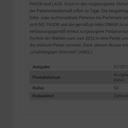
PASOK und LAOS. Doch in den vorgezogenen
Parla
der Parteienlandschaft offen zu Tage: Die langjähr
links- oder rechtsradikale Parteien ins Parlament 
sich ND, PASOK und die gemäßigt-linke DIMAR zu ei
verfassungsgemäß erneut vorgezogene Parlamentsw
Vorfeld der Wahlen vom Juni 2012 in eine Partei 
die stärkste Partei vorsieht. Dank diesem Bonus err
„Unabhängigen Griechen“ (ANEL)
.
Ausgabe:
07/201
Komple
Produktformat:
Datei.
Reihe:
53
Reihentitel:
Zahlenb