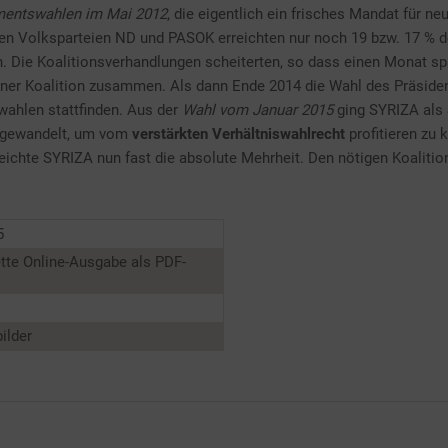
mentswahlen im Mai 2012
, die eigentlich ein frisches Mandat für ne
igen Volksparteien ND und PASOK erreichten nur noch 19 bzw. 17 % d
ein. Die Koalitionsverhandlungen scheiterten, so dass einen Monat 
ner Koalition zusammen. Als dann Ende 2014 die Wahl des Präside
ahlen stattfinden. Aus der
Wahl vom Januar 2015
ging SYRIZA als 
umgewandelt, um vom
verstärkten Verhältniswahlrecht
profitieren zu 
eichte SYRIZA nun fast die absolute Mehrheit. Den nötigen Koalitio
5
tte Online-Ausgabe als PDF-
ilder