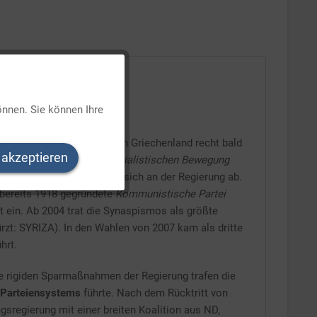
Aktiv
önnen. Sie können Ihre
Inaktiv
 hatte, etablierte sich in Griechenland recht bald
 akzeptieren
schen
Panhellenischen Sozialistischen Bewegung
Inaktiv
oder mehr und wechselten sich an der Regierung ab.
e bereits 1918 gegründete
Kommunistische Partei
Inaktiv
t ein. Ab 2004 trat die Synaspismos als größte
rzt: SYRIZA). In den Wahlen von 2007 kam als dritte
hrt.
e rigiden Sparmaßnahmen der Regierung trafen die
Parteiensystems
führte. Nach dem Rücktritt von
egierung mit einer breiten Koalition aus ND,