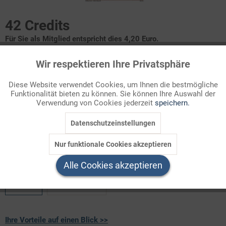
42 Credits
Für Sie als Mitglied entspricht dies 4,20 Euro.
Wir respektieren Ihre Privatsphäre
Infografik Nr. 838510
Aktiv
Funktionale
Diese Website verwendet Cookies, um Ihnen die bestmögliche
Aus den Resten des Osmanischen Reiches ging nach dem
Funktionalität bieten zu können. Sie können Ihre Auswahl der
Inaktiv
Marketing
Ersten Weltkrieg der neue türkische Staat hervor, der am
Verwendung von Cookies jederzeit
speichern.
29.10.1923 als unabhängige demokratische Republik
proklamiert wurde. Die Reformpläne...
Datenschutzeinstellungen
Inaktiv
Tracking
Nur funktionale Cookies akzeptieren
Welchen Download brauchen Sie?
Inaktiv
Service
Alle Cookies akzeptieren
color
s/w-Version
Ihre Vorteile auf einen Blick >>