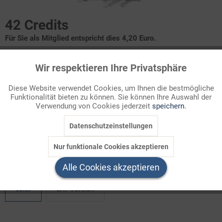
42 Credits
Für Sie als Mitglied entspricht dies 4,20 Euro.
Infografik Nr. 844542
Wir respektieren Ihre Privatsphäre
Aktiv
Funktionale
Duma-Wahl in Russland 2016
Diese Website verwendet Cookies, um Ihnen die bestmögliche
Funktionalität bieten zu können. Sie können Ihre Auswahl der
Inaktiv
Marketing
Verwendung von Cookies jederzeit
speichern.
Bei den Parlamentswahlen in Russland im September 2016
wurde das autokratische Herrschaftssystem unter Präsident
Datenschutzeinstellungen
Inaktiv
Tracking
Wladimir Putin weiter zementiert. Die Putin- ...
Nur funktionale Cookies akzeptieren
Inaktiv
Welchen Download brauchen Sie?
Service
Alle Cookies akzeptieren
color
s/w-Version