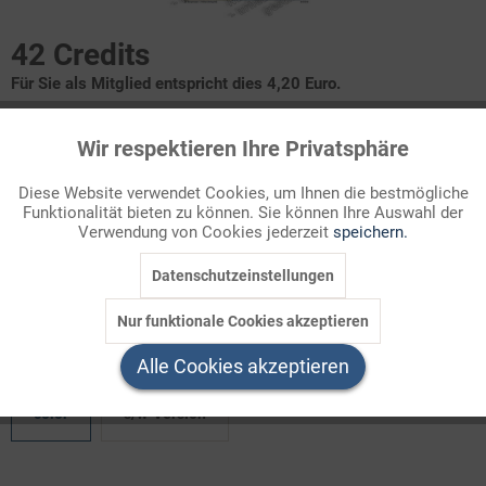
42 Credits
Für Sie als Mitglied entspricht dies 4,20 Euro.
Infografik Nr. 873010
Wir respektieren Ihre Privatsphäre
Aktiv
Funktionale
Die Wirtschaft Saudi-Arabiens
Diese Website verwendet Cookies, um Ihnen die bestmögliche
Funktionalität bieten zu können. Sie können Ihre Auswahl der
Inaktiv
Marketing
Verwendung von Cookies jederzeit
speichern.
Mit einer Fläche von 2,15 Mio qkm nimmt das Königreich Saudi-
Arabien den größten Teil der Arabischen Halbinsel ein. Das Land
Datenschutzeinstellungen
Inaktiv
Tracking
ist weithin von Wüsten und ve ...
Nur funktionale Cookies akzeptieren
Inaktiv
Welchen Download brauchen Sie?
Service
Alle Cookies akzeptieren
color
s/w-Version