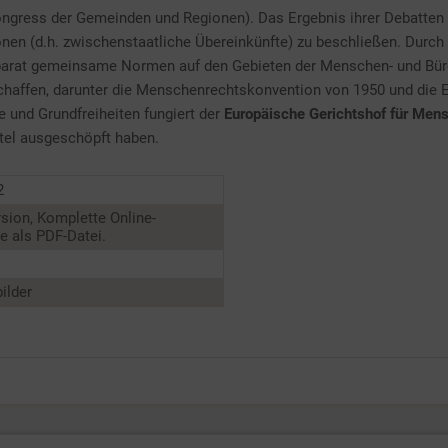
ongress der Gemeinden und Regionen). Das Ergebnis ihrer Debatten
onen (d.h. zwischenstaatliche Übereinkünfte) zu beschließen. Durch 
oparat gemeinsame Normen auf den Gebieten der Menschen- und Bürger
schaffen, darunter die Menschenrechtskonvention von 1950 und die 
e und Grundfreiheiten fungiert der
Europäische Gerichtshof für Men
ttel ausgeschöpft haben.
2
sion, Komplette Online-
 als PDF-Datei.
ilder