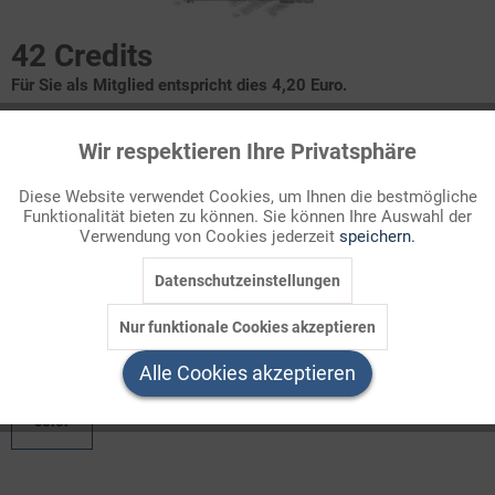
42 Credits
Für Sie als Mitglied entspricht dies 4,20 Euro.
Infografik Nr. 086140
Wir respektieren Ihre Privatsphäre
Aktiv
Funktionale
Reform des Bundeswahlrechts: Zuteilung der Mandate
Diese Website verwendet Cookies, um Ihnen die bestmögliche
Funktionalität bieten zu können. Sie können Ihre Auswahl der
Inaktiv
Marketing
Verwendung von Cookies jederzeit
speichern.
Mit dem Bundeswahlrecht als zentralem Regelwerk der
demokratischen Ordnung in Deutschland hatte sich das
Datenschutzeinstellungen
Inaktiv
Tracking
Bundesverfassungsgericht sch ...
Nur funktionale Cookies akzeptieren
Inaktiv
Welchen Download brauchen Sie?
Service
Alle Cookies akzeptieren
color