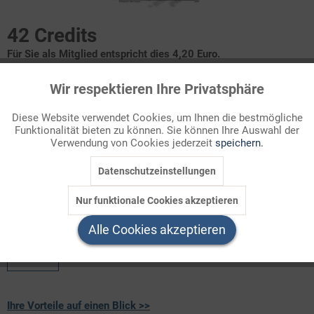
42 Credits
Für Sie als Mitglied entspricht dies 4,20 Euro.
Wir respektieren Ihre Privatsphäre
Infografik Nr. 095045
Aktiv
Funktionale
Diese Website verwendet Cookies, um Ihnen die bestmögliche
Die LINKE hat sich als feste Größe im Parteiensystem der
Funktionalität bieten zu können. Sie können Ihre Auswahl der
Inaktiv
Marketing
Bundesrepublik etabliert. Die Akzeptanz als möglicher
Verwendung von Cookies jederzeit
speichern.
Koalitionspartner blieb ihr auf Bundesebene bisher aber
verwehrt. Die Partei sieht sich a ...
Datenschutzeinstellungen
Inaktiv
Tracking
Nur funktionale Cookies akzeptieren
Welchen Download brauchen Sie?
Inaktiv
Service
Alle Cookies akzeptieren
color
Ihre Vorteile auf einen Blick >>