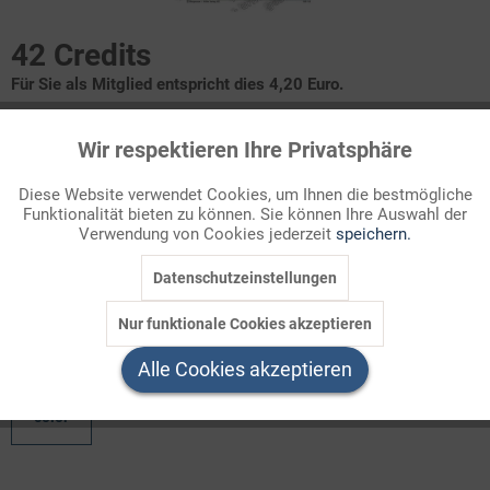
42 Credits
Für Sie als Mitglied entspricht dies 4,20 Euro.
Infografik Nr. 129118
Wir respektieren Ihre Privatsphäre
Aktiv
Funktionale
Rechtspfleger
Diese Website verwendet Cookies, um Ihnen die bestmögliche
Funktionalität bieten zu können. Sie können Ihre Auswahl der
Inaktiv
Marketing
Verwendung von Cookies jederzeit
speichern.
Zur Entlastung der Richter wurden in Deutschland 1909 erstmals
einige ihrer Aufgaben zur selbstständigen Erledigung auf die
Datenschutzeinstellungen
Inaktiv
Tracking
Gerichtsschreiber übertragen. Heute sind die < ...
Nur funktionale Cookies akzeptieren
Inaktiv
Welchen Download brauchen Sie?
Service
Alle Cookies akzeptieren
color