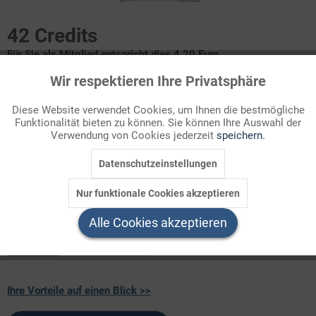
42 Credits
Für Sie als Mitglied entspricht dies 4,20 Euro.
Wir respektieren Ihre Privatsphäre
Aktiv
Funktionale
Infografik Nr. 342134
Diese Website verwendet Cookies, um Ihnen die bestmögliche
Das ZAHLENBILD zeigt die Entwicklung des Benzinpreises seit
Funktionalität bieten zu können. Sie können Ihre Auswahl der
Inaktiv
Marketing
Verwendung von Cookies jederzeit
speichern.
1972 und die Zusammensetzung des Preises von Super 95.
Direkt herunterladen!
Datenschutzeinstellungen
Inaktiv
Tracking
Nur funktionale Cookies akzeptieren
Welchen Download brauchen Sie?
Inaktiv
Service
Alle Cookies akzeptieren
color
s/w-Version
Ihre Vorteile auf einen Blick >>