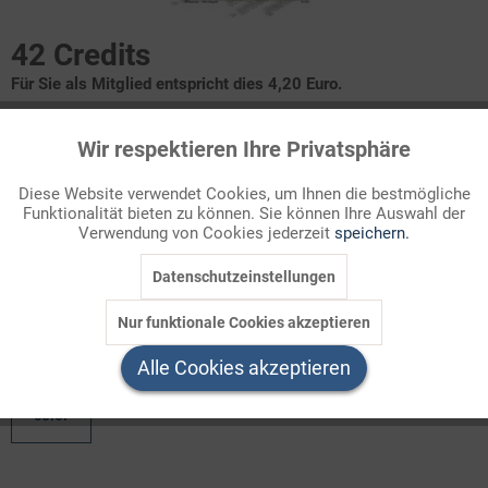
42 Credits
Für Sie als Mitglied entspricht dies 4,20 Euro.
Infografik Nr. 615670
Wir respektieren Ihre Privatsphäre
Aktiv
Funktionale
Internationales Weltraumrecht
Diese Website verwendet Cookies, um Ihnen die bestmögliche
Funktionalität bieten zu können. Sie können Ihre Auswahl der
Inaktiv
Marketing
Verwendung von Cookies jederzeit
speichern.
Der Start des ersten künstlichen Satelliten
Sputnik
durch die
Sowjetunion am 4. Oktober 1957 markierte den
Beginn des
Datenschutzeinstellungen
Inaktiv
Tracking
Weltraumzeitalters
. E ...
Nur funktionale Cookies akzeptieren
Inaktiv
Welchen Download brauchen Sie?
Service
Alle Cookies akzeptieren
color