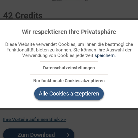
42 Credits
Für Sie als Mitglied entspricht dies 4,20 Euro.
Wir respektieren Ihre Privatsphäre
Aktiv
Funktionale
Infografik Nr. 686465
Diese Website verwendet Cookies, um Ihnen die bestmögliche
Funktionalität bieten zu können. Sie können Ihre Auswahl der
Inaktiv
Marketing
E-Government ist das gesamte Angebot staatlicher Online-
Verwendung von Cookies jederzeit
speichern.
Dienste.
Datenschutzeinstellungen
Inaktiv
Tracking
Welchen Download brauchen Sie?
Nur funktionale Cookies akzeptieren
Inaktiv
Service
Alle Cookies akzeptieren
color
s/w-Version
Ihre Vorteile auf einen Blick >>
Zum Download