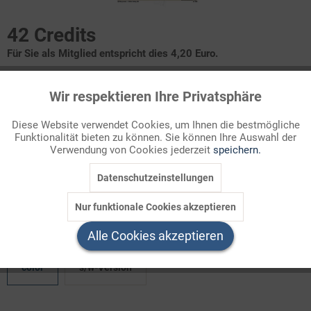
42 Credits
Für Sie als Mitglied entspricht dies 4,20 Euro.
Infografik Nr. 094580
Wir respektieren Ihre Privatsphäre
Aktiv
Funktionale
In Schleswig-Holstein hätte es der CDU unter Daniel Günther bei
Diese Website verwendet Cookies, um Ihnen die bestmögliche
den Wahlen 2022 fast zur Mehrheit im Landtag gereicht. Dafür
Funktionalität bieten zu können. Sie können Ihre Auswahl der
Inaktiv
Marketing
Verwendung von Cookies jederzeit
speichern.
kam es zur Regierungsbildung mit den ebenfalls erfolgreichen
GRÜNEN. Die Ergebnisse der Landtagswahlen seit 1992 im
Datenschutzeinstellungen
Inaktiv
Tracking
Überblick.
Nur funktionale Cookies akzeptieren
Inaktiv
Service
Welchen Download brauchen Sie?
Alle Cookies akzeptieren
color
s/w-Version