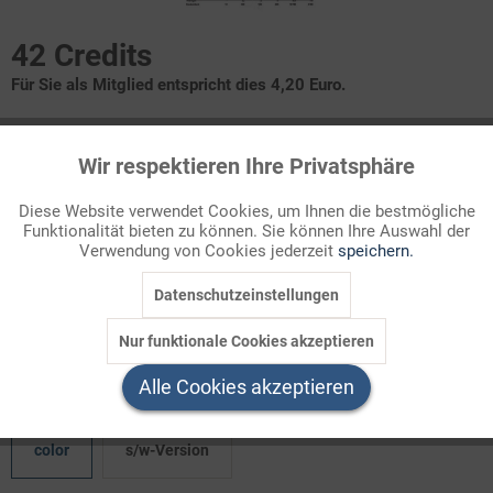
42 Credits
Für Sie als Mitglied entspricht dies 4,20 Euro.
Infografik Nr. 123652
Wir respektieren Ihre Privatsphäre
Aktiv
Funktionale
Seit der deutschen Einigung hat sich die Aufteilung der Länder in
Diese Website verwendet Cookies, um Ihnen die bestmögliche
Kreise und Gemeinden deutlich verändert. In oft heftig
Funktionalität bieten zu können. Sie können Ihre Auswahl der
Inaktiv
Marketing
umstrittenen Gebietsreformen wurden Kommunen
Verwendung von Cookies jederzeit
speichern.
zusammengelegt und Verwaltungsstrukturen „verschlankt“. Wie
viele Kreise und Gemeinden gibt es heute noch? Die Antwort
Datenschutzeinstellungen
Inaktiv
Tracking
finden Sie in einer Tabelle zum Text, Land für Land!
Nur funktionale Cookies akzeptieren
Inaktiv
Service
Welchen Download brauchen Sie?
Alle Cookies akzeptieren
color
s/w-Version