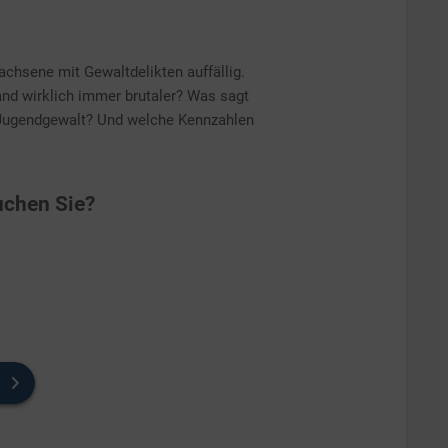
achsene mit Gewaltdelikten auffällig.
and wirklich immer brutaler? Was sagt
r Jugendgewalt? Und welche Kennzahlen
chen Sie?