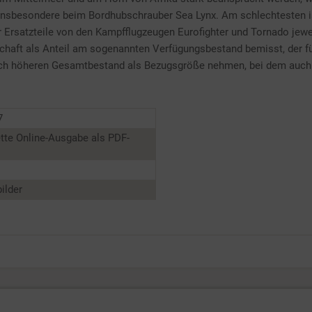
 insbesondere beim Bordhubschrauber Sea Lynx. Am schlechtesten is
 Ersatzteile von den Kampfflugzeugen Eurofighter und Tornado jeweil
tschaft als Anteil am sogenannten Verfügungsbestand bemisst, der f
ich höheren Gesamtbestand als Bezugsgröße nehmen, bei dem auch j
7
tte Online-Ausgabe als PDF-
ilder