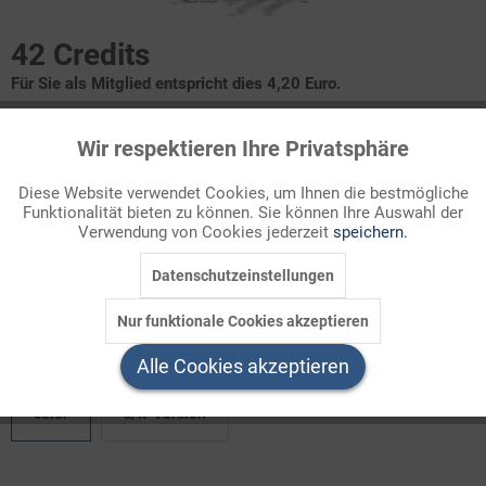
42 Credits
Für Sie als Mitglied entspricht dies 4,20 Euro.
Infografik Nr. 141270
Wir respektieren Ihre Privatsphäre
Aktiv
Funktionale
Die Gesundheitsfinanzen
Diese Website verwendet Cookies, um Ihnen die bestmögliche
Funktionalität bieten zu können. Sie können Ihre Auswahl der
Inaktiv
Marketing
Verwendung von Cookies jederzeit
speichern.
Menschen haben das natürliche Bedürfnis, gesund zu bleiben
oder im Krankheitsfall die bestmögliche Hilfe zu bekommen.
Datenschutzeinstellungen
Inaktiv
Tracking
Als Antwort darauf hat sich in den moderne ...
Nur funktionale Cookies akzeptieren
Inaktiv
Welchen Download brauchen Sie?
Service
Alle Cookies akzeptieren
color
s/w-Version