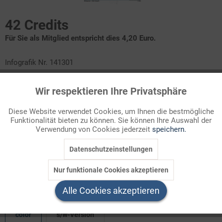
42 Credits
Für Sie als Mitglied entspricht dies 4,20 Euro.
Infografik Nr. 141301
Für die Organspende gilt in Deutschland die sogenannte
Wir respektieren Ihre Privatsphäre
Aktiv
Funktionale
erweiterte Zustimmungsregelung: Wer dazu bereit ist, muss
dem zu Lebzeiten zugestimmt haben. Fehlt eine entsprechende
Diese Website verwendet Cookies, um Ihnen die bestmögliche
Willensäußerung, dürfen die Hinterbliebenen entscheiden.
Funktionalität bieten zu können. Sie können Ihre Auswahl der
Inaktiv
Marketing
Verwendung von Cookies jederzeit
speichern.
Besser, man klärt das rechtzeitig: Seit 2024 gibt es das Register
zur Organspende, in dem man seine Entscheidung hinterlegen
Datenschutzeinstellungen
Inaktiv
Tracking
kann.
Nur funktionale Cookies akzeptieren
Inaktiv
Service
Welchen Download brauchen Sie?
Alle Cookies akzeptieren
color
s/w-Version