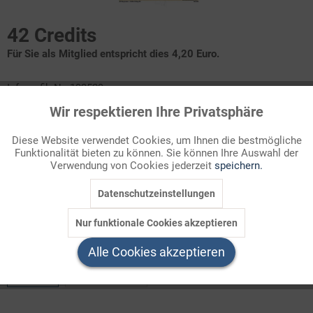
42 Credits
Für Sie als Mitglied entspricht dies 4,20 Euro.
Infografik Nr. 193529
Wir respektieren Ihre Privatsphäre
Aktiv
Funktionale
Das ZAHLENBILD erläutert den Anstieg der staatlichen und
kommunalen Verschuldung in den letzten Jahrzehnten und stellt
Diese Website verwendet Cookies, um Ihnen die bestmögliche
den Schuldenstand je Einwohner in den 16 Bundesländern
Funktionalität bieten zu können. Sie können Ihre Auswahl der
Inaktiv
Marketing
Verwendung von Cookies jederzeit
speichern.
vergleichend nebeneinander. Wo steht Ihr Bundesland in diesem
Vergleich?
Datenschutzeinstellungen
Inaktiv
Tracking
Nur funktionale Cookies akzeptieren
Welchen Download brauchen Sie?
Inaktiv
Service
Alle Cookies akzeptieren
color
s/w-Version