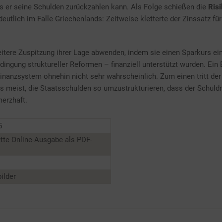
s er seine Schulden zurückzahlen kann. Als Folge schießen die
Ris
tlich im Falle Griechenlands: Zeitweise kletterte der Zinssatz für
itere Zuspitzung ihrer Lage abwenden, indem sie einen Sparkurs e
ingung struktureller Reformen – finanziell unterstützt wurden. Ein 
inanzsystem ohnehin nicht sehr wahrscheinlich. Zum einen tritt der 
es meist, die Staatsschulden so umzustrukturieren, dass der Schul
merzhaft.
5
tte Online-Ausgabe als PDF-
ilder