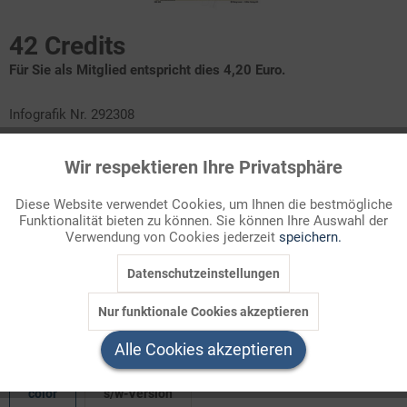
42 Credits
Für Sie als Mitglied entspricht dies 4,20 Euro.
Infografik Nr. 292308
Rauchen ist ungesund. Mit Rauchverboten,
Wir respektieren Ihre Privatsphäre
Aktiv
Funktionale
Werbeeinschränkungen, Warnhinweisen und hohen
Tabaksteuern versucht der Staat, das Rauchverhalten zu
Diese Website verwendet Cookies, um Ihnen die bestmögliche
beeinflussen. Tatsächlich ist der Anteil der Raucher und
Funktionalität bieten zu können. Sie können Ihre Auswahl der
Inaktiv
Marketing
Verwendung von Cookies jederzeit
speichern.
Raucherinnen an der Bevölkerung im letzten Vierteljahrhundert
gesunken. Zuletzt stagnierte der Rückgang allerdings - die
Datenschutzeinstellungen
Inaktiv
Tracking
Entwicklung von 1999 bis 2025 im Zahlenbild!
Nur funktionale Cookies akzeptieren
Inaktiv
Service
Welchen Download brauchen Sie?
Alle Cookies akzeptieren
color
s/w-Version