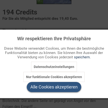
194 Credits
Für Sie als Mitglied entspricht dies 19,40 Euro.
Themenbereich
Anthropologie, Ethik
Wir respektieren Ihre Privatsphäre
Aktiv
Funktionale
Diese Website verwendet Cookies, um Ihnen die bestmögliche
Gentechnische Entwicklungen
Funktionalität bieten zu können. Sie können Ihre Auswahl der
Inaktiv
Marketing
Menschenwürde
Verwendung von Cookies jederzeit
speichern.
Krankheit - Heilung - Gesundheit
Präimplantationsdiagnostik (PID)
Exkurs ? Identität
Datenschutzeinstellungen
Inaktiv
Tracking
Stammzellen
Weg ins Leben
Nur funktionale Cookies akzeptieren
Inaktiv
Service
Alle Cookies akzeptieren
Sind bisher unheilbare Krankheiten demnächst keine Bedrohung
mehr? Was Menschen erhoffen, ist die eine Seite der Medaille
Biotechnik. Die andere Seite ist geprägt von Angst vor den
Folgen des Eingriff ...