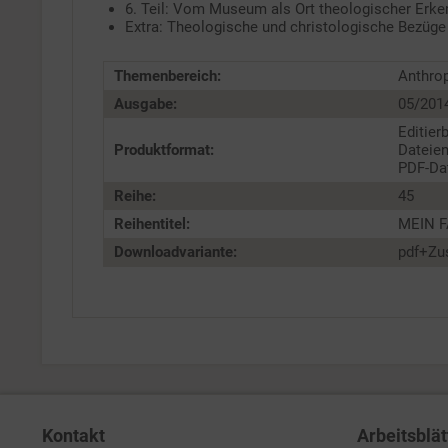
6. Teil: Vom Museum als Ort theologischer Erke
Extra: Theologische und christologische Bezüge 
Themenbereich:
Anthro
Ausgabe:
05/201
Editier
Produktformat:
Dateien
PDF-Dat
Reihe:
45
Reihentitel:
MEIN FA
Downloadvariante:
pdf+Zu
Kontakt
Arbeitsblät