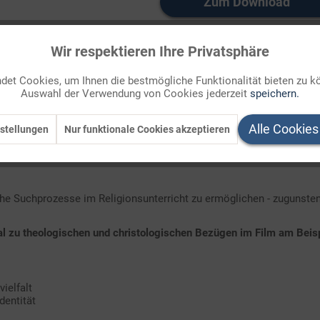
Zum Download
Auf Ihren Merkzettel setzen
Wir respektieren Ihre Privatsphäre
et Cookies, um Ihnen die bestmögliche Funktionalität bieten zu k
Auswahl der Verwendung von Cookies jederzeit
speichern.
ch sehe was, was du nicht siehst""
Alle Cookies
stellungen
Nur funktionale Cookies akzeptieren
", lautet eine der
Thesen von Helga Kämpf-Jansen
. Immer mehr Sch
lche Suchprozesse im Religionsunterricht zu ermöglichen - zugunste
al zu theologischen und christologischen Bezügen im Film am Beisp
ielfalt
dentität