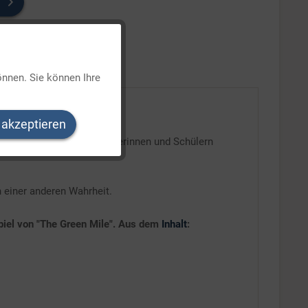
Aktiv
önnen. Sie können Ihre
Inaktiv
 akzeptieren
Inaktiv
ulen eröffnen Ihren Schülerinnen und Schülern
Inaktiv
n einer anderen Wahrheit.
iel von "The Green Mile".
Aus dem
Inhalt
: