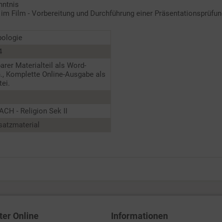
nntnis
im Film - Vorbereitung und Durchführung einer Präsentationsprüfun
pologie
4
barer Materialteil als Word-
., Komplette Online-Ausgabe als
ei.
CH - Religion Sek II
satzmaterial
ter Online
Informationen