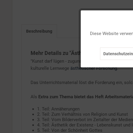
Funktionale
Beschreibung
Diese Website verwend
Marketing
Mehr Details zu "Ästhetik und Religion - "I
Datenschutzein
Tracking
"Kunst darf lügen - zugunsten einer anderen Wahrheit
kulturelle Lernwege
ästhetischer Forschung
.
Service
Das Unterrichtsmaterial löst die Forderung ein, so
Als
Extra zum Thema bietet das Heft Arbeitsmateri
1. Teil: Annäherungen
2. Teil: Zum Verhältnis von Religion und Kunst
3. Teil: Vom Bilderverbot im Zeitalter der Medienv
4. Teil: Ästhetik der Existenz - Lebenskunst und I
5. Teil: Von der Schönheit Gottes