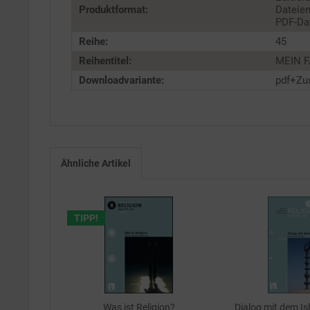
Produktformat:
Dateien
PDF-Dat
Reihe:
45
Reihentitel:
MEIN FA
Downloadvariante:
pdf+Zu
Ähnliche Artikel
TIPP!
Was ist Religion?
Dialog mit dem I