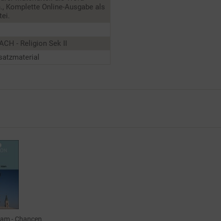
., Komplette Online-Ausgabe als
ei.
CH - Religion Sek II
satzmaterial
slam - Chancen