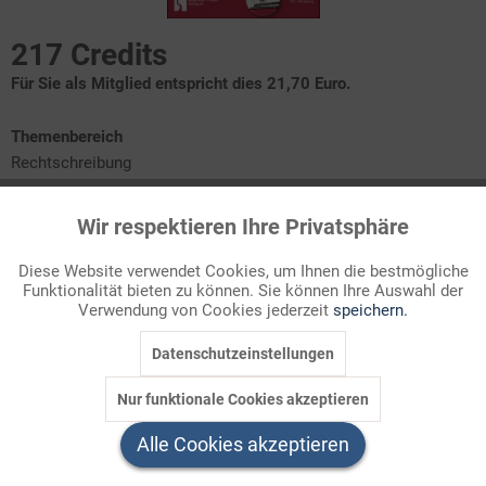
217 Credits
Für Sie als Mitglied entspricht dies 21,70 Euro.
Themenbereich
Rechtschreibung
Wir respektieren Ihre Privatsphäre
Baustein 1: Wahrnehmung
Aktiv
Funktionale
Baustein 2: ABC mit allen Sinnen
Baustein 3: von A bis Z
Diese Website verwendet Cookies, um Ihnen die bestmögliche
Baustein 4: ABC-Zungenbrecher
Funktionalität bieten zu können. Sie können Ihre Auswahl der
Inaktiv
Marketing
Verwendung von Cookies jederzeit
speichern.
Schulanfänger kommen mit unterschiedlichen Voraussetzungen
Datenschutzeinstellungen
Inaktiv
Tracking
in die Schule. Einige kennen schon die Buchstaben oder können
sogar lesen und schreiben, während andere noch
Nur funktionale Cookies akzeptieren
Schwierigkeiten mit den ersten S ...
Inaktiv
Service
Alle Cookies akzeptieren
Welchen Download brauchen Sie?