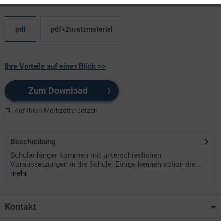
pdf
pdf+Zusatzmaterial
Ihre Vorteile auf einen Blick >>
Zum Download
Auf Ihren Merkzettel setzen
Beschreibung
Schulanfänger kommen mit unterschiedlichen
Voraussetzungen in die Schule. Einige kennen schon die...
mehr
Kontakt