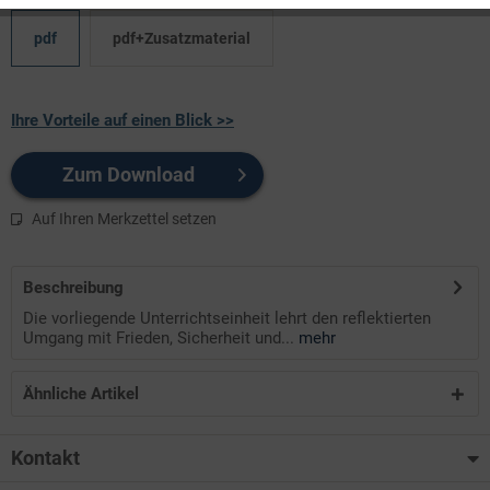
pdf
pdf+Zusatzmaterial
Ihre Vorteile auf einen Blick >>
Zum Download
Auf Ihren Merkzettel setzen
Beschreibung
Die vorliegende Unterrichtseinheit lehrt den reflektierten
Umgang mit Frieden, Sicherheit und...
mehr
Ähnliche Artikel
Kontakt