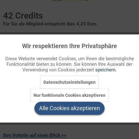
42 Credits
Für Sie als Mitglied entspricht dies 4,20 Euro.
Infografik Nr. 062110
Wir respektieren Ihre Privatsphäre
Aktiv
Funktionale
Die Verfassungsorgane der Bundesrepublik Deutschland und
Diese Website verwendet Cookies, um Ihnen die bestmögliche
ihre Einordnung in das System der Gewaltenteilung und -
Funktionalität bieten zu können. Sie können Ihre Auswahl der
Inaktiv
Marketing
verschränkung nach dem Grundgesetz. Ein klassisches
Verwendung von Cookies jederzeit
speichern.
ZAHLENBILD in aktueller Fassung!
Datenschutzeinstellungen
Inaktiv
Tracking
Welchen Download brauchen Sie?
Nur funktionale Cookies akzeptieren
Inaktiv
Service
Alle Cookies akzeptieren
color
s/w-Version
Ihre Vorteile auf einen Blick >>