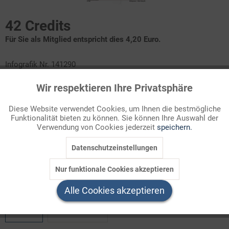
42 Credits
Für Sie als Mitglied entspricht dies 4,20 Euro.
Infografik Nr. 141290
Wir respektieren Ihre Privatsphäre
HIV und AIDS sind nicht mehr so oft in den Schlagzeilen, aber
Aktiv
Funktionale
die Zahl der Neuinfektionen ist immer noch hoch. Derzeit leben
Diese Website verwendet Cookies, um Ihnen die bestmögliche
in Deutschland fast 97000 HIV-Infizierte, darunter
Funktionalität bieten zu können. Sie können Ihre Auswahl der
Inaktiv
Marketing
schätzungsweise 8200 die noch nichts von ihrer Infektion
Verwendung von Cookies jederzeit
speichern.
wissen. Verfolgen Sie die Entwicklung der Epidemie seit den
Datenschutzeinstellungen
frühen 1980er Jahren!
Inaktiv
Tracking
Nur funktionale Cookies akzeptieren
Welchen Download brauchen Sie?
Inaktiv
Service
Alle Cookies akzeptieren
color
s/w-Version