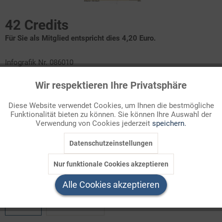
42 Credits
Für Sie als Mitglied entspricht dies 4,20 Euro.
Infografik Nr. 086010
Wir respektieren Ihre Privatsphäre
Bei der Bundestagswahl im Februar 2025 gelten erstmals die
Aktiv
Funktionale
Regeln der Wahlrechtsreform von 2023 in dem vom
Diese Website verwendet Cookies, um Ihnen die bestmögliche
Bundesverfassungsgericht akzeptierten Umfang. Neu ist die fixe
Funktionalität bieten zu können. Sie können Ihre Auswahl der
Inaktiv
Marketing
Größe des Bundestags (630 Abgeordnete). Überhang- und
Verwendung von Cookies jederzeit
speichern.
Ausgleichsmandate entfallen. Mehr dazu in diesem
Datenschutzeinstellungen
ZAHLENBILD!
Inaktiv
Tracking
Nur funktionale Cookies akzeptieren
Welchen Download brauchen Sie?
Inaktiv
Service
Alle Cookies akzeptieren
color
s/w-Version