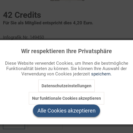
42 Credits
Für Sie als Mitglied entspricht dies 4,20 Euro.
Infografik Nr. 149450
Wir respektieren Ihre Privatsphäre
Die deutschen Rentenkassen zahlen jeden Monat mehr als 20
Aktiv
Funktionale
Millionen Alters- und Erwerbsminderungsrenten aus. Über die
Diese Website verwendet Cookies, um Ihnen die bestmögliche
Höhe der Renten herrschen in der Öffentlichkeit oft unklare
Funktionalität bieten zu können. Sie können Ihre Auswahl der
Inaktiv
Marketing
Vorstellungen. Informieren Sie sich hier über die Schichtung der
Verwendung von Cookies jederzeit
speichern.
Rentenbeträge und die Unterschiede zwischen West- und
Datenschutzeinstellungen
Ostdeutschland!
Inaktiv
Tracking
Nur funktionale Cookies akzeptieren
Welchen Download brauchen Sie?
Inaktiv
Service
Alle Cookies akzeptieren
color
s/w-Version