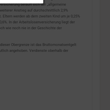
ersicherung beläuft sich der „allgemeine
Inaktiv
weiterer Anstieg auf durchschnittlich 2,9%
t. Eltern werden ab dem zweiten Kind um je 0,25%
,6%. In der Arbeitslosenversicherung liegt der
och wie noch nie in der Geschichte der
dieser Obergrenze ist das Bruttomonatsentgelt
tlich angehoben. Verdienste oberhalb der