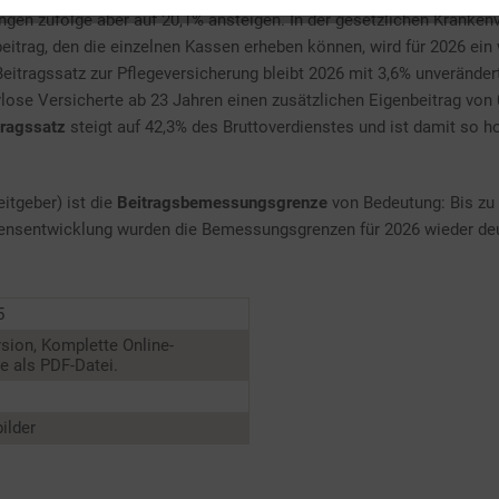
gen zufolge aber auf 20,1% ansteigen. In der gesetzlichen Krankenv
beitrag, den die einzelnen Kassen erheben können, wird für 2026 ein 
eitragssatz zur Pflegeversicherung bleibt 2026 mit 3,6% unveränder
lose Versicherte ab 23 Jahren einen zusätzlichen Eigenbeitrag von 0
ragssatz
steigt auf 42,3% des Bruttoverdienstes und ist damit so h
itgeber) ist die
Beitragsbemessungsgrenze
von Bedeutung: Bis zu 
ensentwicklung wurden die Bemessungsgrenzen für 2026 wieder deu
5
sion, Komplette Online-
 als PDF-Datei.
ilder