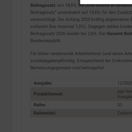
Beitragssatz
von 18,6%; bis 2030 könnte er Schätzun
Service
Beitragssatz“ unverändert auf 14,6%; für den Zusatz
veranschlagt. Der Anfang 2025 kräftig angehobene B
entlastet (bis maximal 1,0%). Dagegen zahlen kinder
Beitragssatz 2026 wieder bei 2,6%. Der
Gesamt-Beit
Bundesrepublik.
Für höher verdienende Arbeitnehmer (und deren Arbe
sozialabgabenpflichtig. Entsprechend der Einkomm
Bemessungsgrenzen sind beitragsfrei.
Ausgabe:
12/202
eps-Ver
Produktformat:
Ausgabe
Reihe:
53
Reihentitel:
Zahlenb