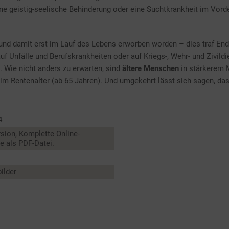
ine geistig-seelische Behinderung oder eine Suchtkrankheit im Vorde
nd damit erst im Lauf des Lebens erworben worden – dies traf Ende
 auf Unfälle und Berufskrankheiten oder auf Kriegs-, Wehr- und Zivil
 Wie nicht anders zu erwarten, sind
ältere Menschen
in stärkerem 
 im Rentenalter (ab 65 Jahren). Und umgekehrt lässt sich sagen, das
4
sion, Komplette Online-
 als PDF-Datei.
ilder